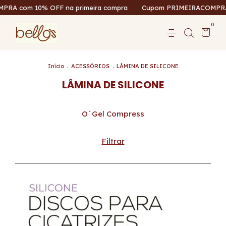
om 10% OFF na primeira compra
Cupom PRIMEIRACOMPRA com 
0
Início
.
ACESSÓRIOS
.
LÂMINA DE SILICONE
LÂMINA DE SILICONE
O´Gel Compress
Filtrar