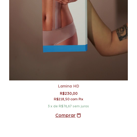
Lamina HD
R$230,00
R$218,50
com
Pix
3
x de
R$76,67
sem juros