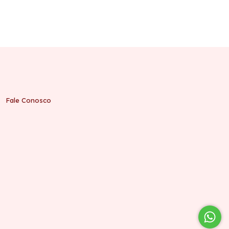
Fale Conosco