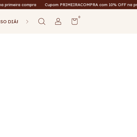
imeira compra
Cupom PRIMEIRACOMPRA com 10% OFF na prime
0
SO DIÁRIO
MASCULINA
Política de Privacidade