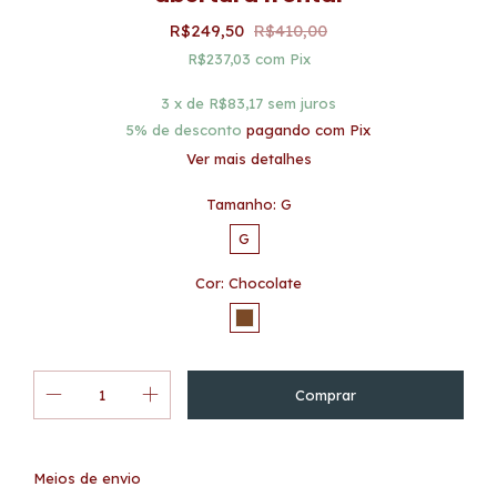
R$249,50
R$410,00
R$237,03
com
Pix
3
x de
R$83,17
sem juros
5% de desconto
pagando com Pix
Ver mais detalhes
Tamanho:
G
G
Cor:
Chocolate
Alterar CEP
Entregas para o CEP:
Meios de envio