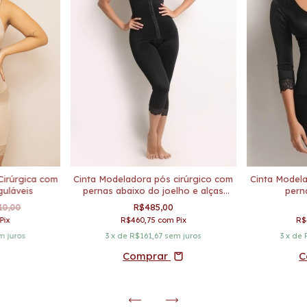
Cirúrgica com
Cinta Modeladora pós cirúrgico com
Cinta Modela
guláveis
pernas abaixo do joelho e alças
pern
largas
10,00
R$485,00
Pix
R$460,75
com
Pix
R$
m juros
3
x de
R$161,67
sem juros
3
x de
Comprar
C