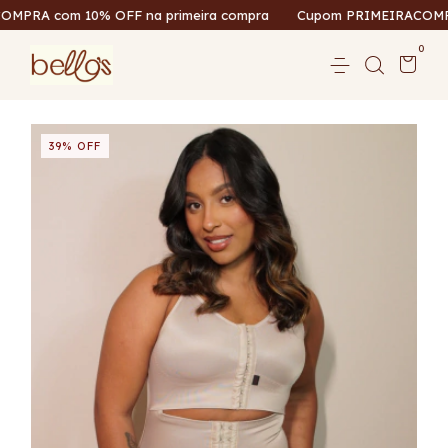
RA com 10% OFF na primeira compra
Cupom PRIMEIRACOMPRA c
0
39
%
OFF