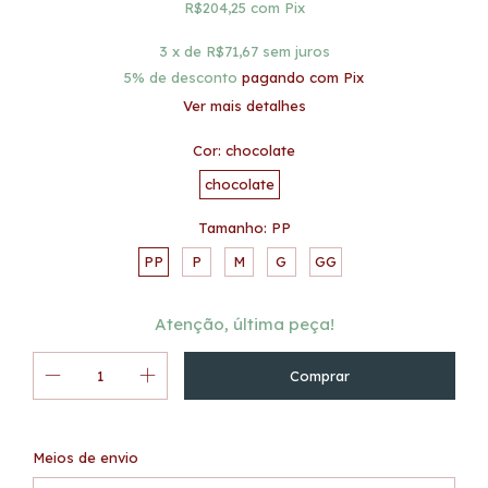
R$204,25
com
Pix
3
x de
R$71,67
sem juros
5% de desconto
pagando com Pix
Ver mais detalhes
Cor:
chocolate
chocolate
Tamanho:
PP
PP
P
M
G
GG
Atenção, última peça!
Alterar CEP
Entregas para o CEP:
Meios de envio