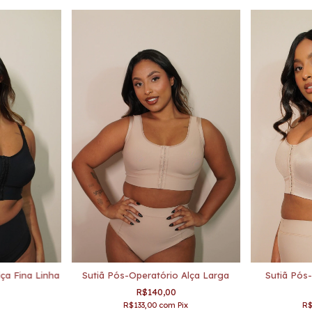
ça Fina Linha
Sutiã Pós-Operatório Alça Larga
Sutiã Pós-
R$140,00
R$133,00
com
Pix
R$