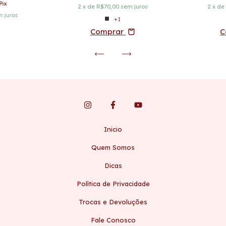
Pix
2
x de
R$70,00
sem juros
2
x d
 juros
+1
Comprar
C
Inicio
Quem Somos
Dicas
Política de Privacidade
Trocas e Devoluções
Fale Conosco