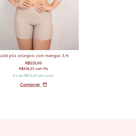
Sutiã pós cirúrgico com mangas 3/4
Sutiã Pós Operatório 
R$215,00
R$13
R$204,25
com
Pix
R$123,5
3
x de
R$71,67
sem juros
2
x de
R$65,
Comprar