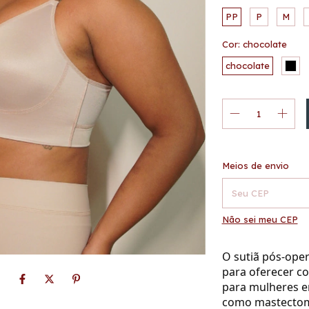
PP
P
M
Cor:
chocolate
chocolate
Entregas para o CE
Meios de envio
Não sei meu CEP
O sutiã pós-oper
para oferecer c
para mulheres e
como mastectom