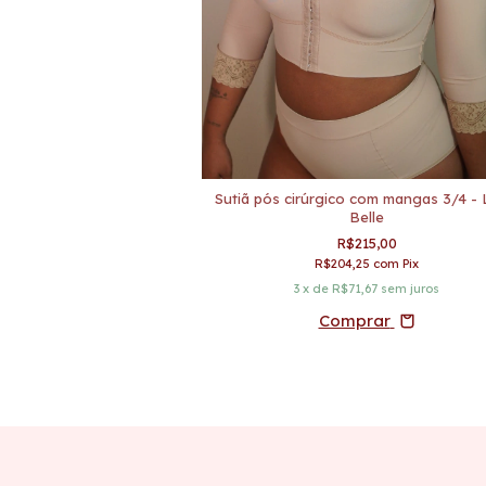
 Alça Fina Linha Belle
Sutiã pós cirúrgico com mangas 3/4 - 
Belle
30,00
R$215,00
50
com
Pix
R$204,25
com
Pix
,00
sem juros
3
x de
R$71,67
sem juros
Comprar