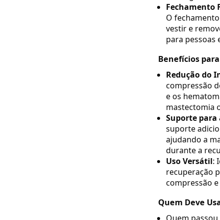
Fechamento Fr
O fechamento f
vestir e remov
para pessoas 
Benefícios para
Redução do I
compressão do 
e os hematoma
mastectomia o
Suporte para 
suporte adicio
ajudando a ma
durante a rec
Uso Versátil
: 
recuperação p
compressão e 
Quem Deve Usa
Quem passou p