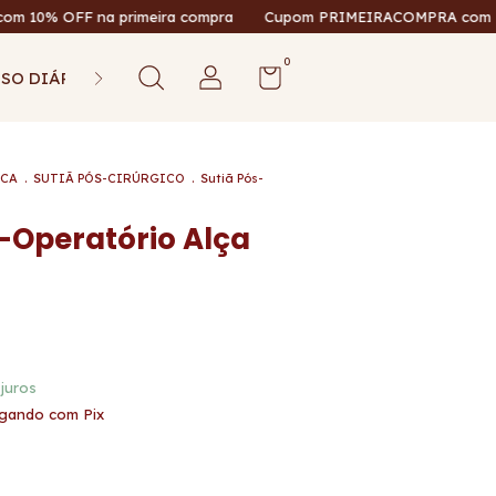
na primeira compra
Cupom PRIMEIRACOMPRA com 10% OFF na 
0
SO DIÁRIO
MASCULINA
Política de Privacidade
ICA
.
SUTIÃ PÓS-CIRÚRGICO
.
Sutiã Pós-
s-Operatório Alça
juros
gando com Pix