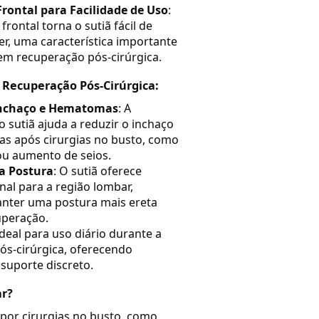
ontal para Facilidade de Uso
:
rontal torna o sutiã fácil de
er, uma característica importante
em recuperação pós-cirúrgica.
 Recuperação Pós-Cirúrgica:
nchaço e Hematomas
: A
sutiã ajuda a reduzir o inchaço
s após cirurgias no busto, como
u aumento de seios.
a Postura
: O sutiã oferece
nal para a região lombar,
nter uma postura mais ereta
uperação.
Ideal para uso diário durante a
ós-cirúrgica, oferecendo
suporte discreto.
r?
or cirurgias no busto, como