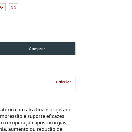
G
GG
Alterar CEP
P:
Calcular
atório com alça fina é projetado
ompressão e suporte eficazes
m recuperação após cirurgias,
ia, aumento ou redução de