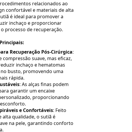
 procedimentos relacionados ao
n confortável e materiais de alta
sutiã é ideal para promover a
duzir inchaço e proporcionar
 o processo de recuperação.
Principais:
ara Recuperação Pós-Cirúrgica
:
e compressão suave, mas eficaz,
 reduzir inchaço e hematomas
s no busto, promovendo uma
ais rápida.
justáveis
: As alças finas podem
para garantir um encaixe
 personalizado, proporcionando
esconforto.
piráveis e Confortáveis
: Feito
 alta qualidade, o sutiã é
uave na pele, garantindo conforto
a.