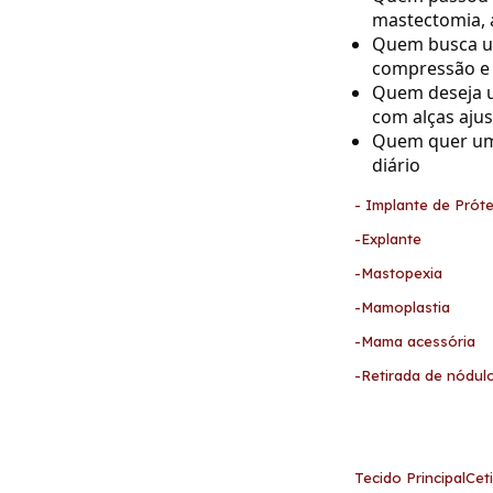
mastectomia, 
Quem busca um
compressão e 
Quem deseja um
com alças ajus
Quem quer um
diário
- Implante de Próte
-Explante
-Mastopexia
-Mamoplastia
-Mama acessória
-Retirada de nódul
Tecido PrincipalCe