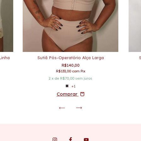
Linha
Sutiã Pós-Operatório Alça Larga
R$140,00
R$133,00
com
Pix
2
x de
R$70,00
sem juros
+1
Comprar