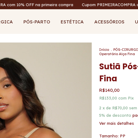
OFF na primeira compra
Cupom PRIMEIRACOMPRA com 10% OFF 
RGICA
PÓS-PARTO
ESTÉTICA
ACESSÓRIOS
U
Início
.
PÓS-CIRURG
Operatório Alça Fina
Sutiã Pó
Fina
R$140,00
R$133,00
com
Pix
2
x de
R$70,00
sem 
5% de desconto
pa
Ver mais detalhes
Tamanho:
PP